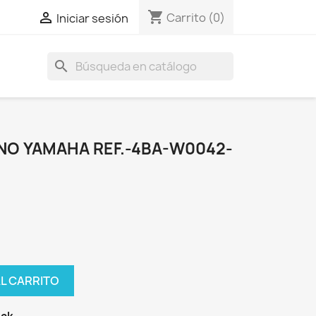
shopping_cart

Carrito
(0)
Iniciar sesión
search
ENO YAMAHA REF.-4BA-W0042-
AL CARRITO