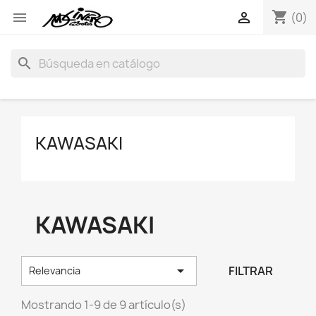
shopping_cart


(0)
search
KAWASAKI
KAWASAKI

FILTRAR
Relevancia
Mostrando 1-9 de 9 artículo(s)